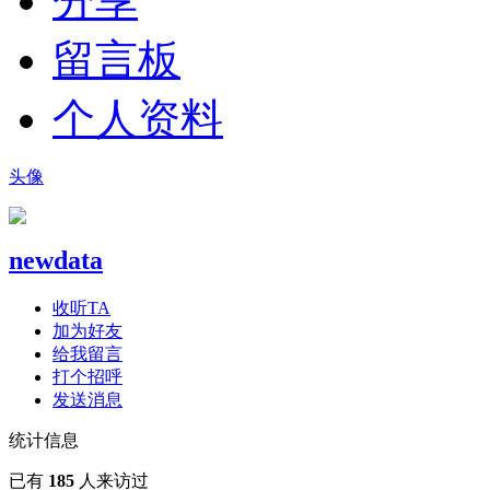
分享
留言板
个人资料
头像
newdata
收听TA
加为好友
给我留言
打个招呼
发送消息
统计信息
已有
185
人来访过