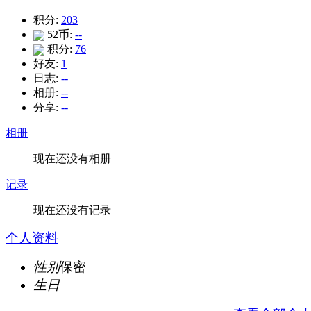
积分:
203
52币:
--
积分:
76
好友:
1
日志:
--
相册:
--
分享:
--
相册
现在还没有相册
记录
现在还没有记录
个人资料
性别
保密
生日