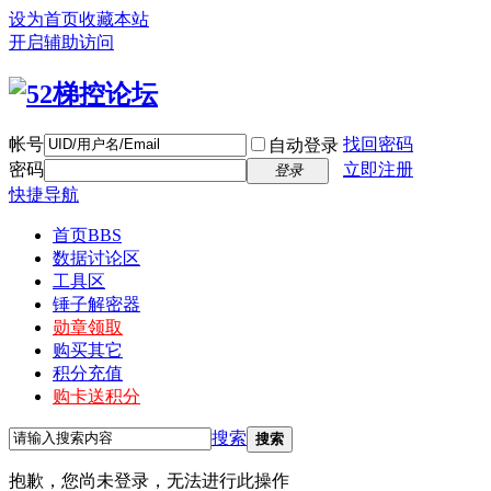
设为首页
收藏本站
开启辅助访问
帐号
找回密码
自动登录
密码
立即注册
登录
快捷导航
首页
BBS
数据讨论区
工具区
锤子解密器
勋章领取
购买其它
积分充值
购卡送积分
搜索
搜索
抱歉，您尚未登录，无法进行此操作