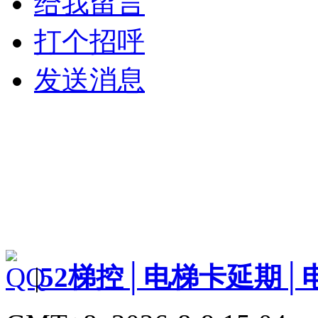
给我留言
打个招呼
发送消息
|
52梯控│电梯卡延期│