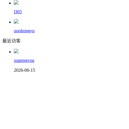
l365
ooohongyu
最近访客
xupengyou
2026-06-15