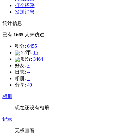
打个招呼
发送消息
统计信息
已有
1665
人来访过
积分:
6455
52币:
15
积分:
3464
好友:
7
日志:
--
相册:
--
分享:
49
相册
现在还没有相册
记录
无权查看