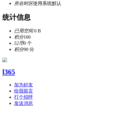
所在时区
使用系统默认
统计信息
已用空间
0 B
积分
160
52币
0 个
积分
90 分
l365
加为好友
给我留言
打个招呼
发送消息