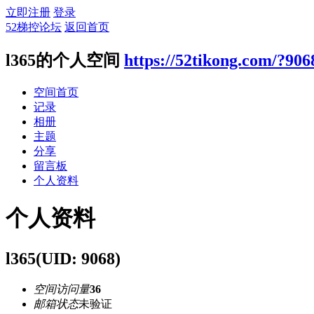
立即注册
登录
52梯控论坛
返回首页
l365的个人空间
https://52tikong.com/?906
空间首页
记录
相册
主题
分享
留言板
个人资料
个人资料
l365
(UID: 9068)
空间访问量
36
邮箱状态
未验证