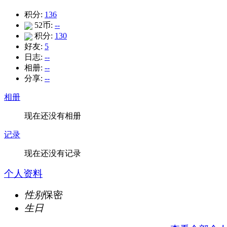
积分:
136
52币:
--
积分:
130
好友:
5
日志:
--
相册:
--
分享:
--
相册
现在还没有相册
记录
现在还没有记录
个人资料
性别
保密
生日