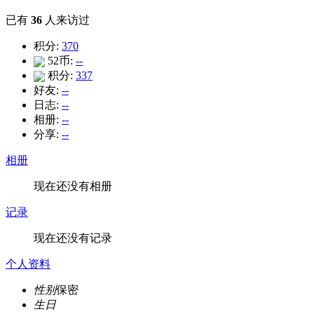
已有
36
人来访过
积分:
370
52币:
--
积分:
337
好友:
--
日志:
--
相册:
--
分享:
--
相册
现在还没有相册
记录
现在还没有记录
个人资料
性别
保密
生日