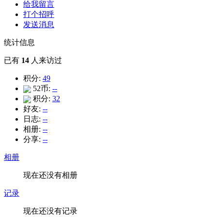
给我留言
打个招呼
发送消息
统计信息
已有
14
人来访过
积分:
49
52币:
--
积分:
32
好友:
--
日志:
--
相册:
--
分享:
--
相册
现在还没有相册
记录
现在还没有记录