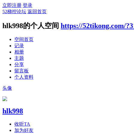
立即注册
登录
52梯控论坛
返回首页
hlk998的个人空间
https://52tikong.com/?
空间首页
记录
相册
主题
分享
留言板
个人资料
头像
hlk998
收听TA
加为好友