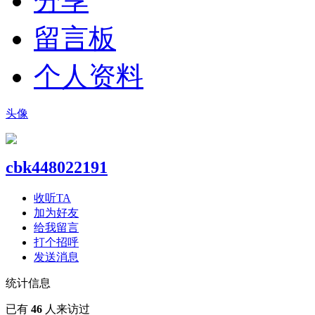
分享
留言板
个人资料
头像
cbk448022191
收听TA
加为好友
给我留言
打个招呼
发送消息
统计信息
已有
46
人来访过