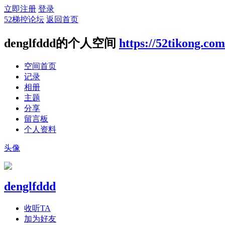
立即注册
登录
52梯控论坛
返回首页
denglfddd的个人空间
https://52tikong.co
空间首页
记录
相册
主题
分享
留言板
个人资料
头像
denglfddd
收听TA
加为好友