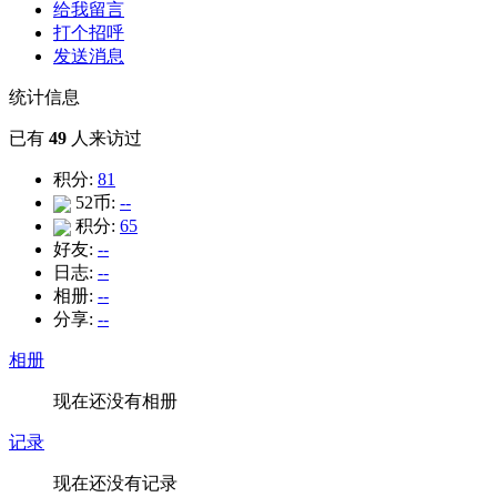
给我留言
打个招呼
发送消息
统计信息
已有
49
人来访过
积分:
81
52币:
--
积分:
65
好友:
--
日志:
--
相册:
--
分享:
--
相册
现在还没有相册
记录
现在还没有记录