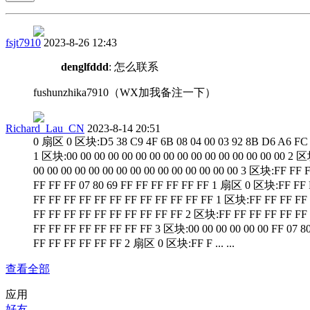
fsjt7910
2023-8-26 12:43
denglfddd
: 怎么联系
fushunzhika7910（WX加我备注一下）
Richard_Lau_CN
2023-8-14 20:51
0 扇区 0 区块:D5 38 C9 4F 6B 08 04 00 03 92 8B D6 A6 FC
1 区块:00 00 00 00 00 00 00 00 00 00 00 00 00 00 00 00 2 
00 00 00 00 00 00 00 00 00 00 00 00 00 00 00 3 区块:FF FF 
FF FF FF 07 80 69 FF FF FF FF FF FF 1 扇区 0 区块:FF FF 
FF FF FF FF FF FF FF FF FF FF FF FF 1 区块:FF FF FF FF
FF FF FF FF FF FF FF FF FF FF 2 区块:FF FF FF FF FF FF
FF FF FF FF FF FF FF FF 3 区块:00 00 00 00 00 00 FF 07 8
FF FF FF FF FF FF 2 扇区 0 区块:FF F ... ...
查看全部
应用
好友