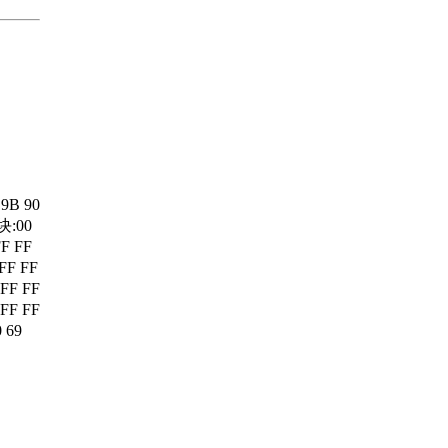
 9B 90
区块:00
FF FF
FF FF
 FF FF
 FF FF
0 69