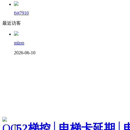
fsjt7910
最近访客
mlzm
2026-06-10
|
52梯控│电梯卡延期│