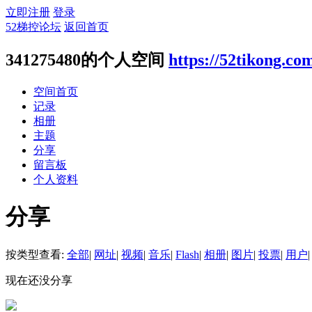
立即注册
登录
52梯控论坛
返回首页
341275480的个人空间
https://52tikong.co
空间首页
记录
相册
主题
分享
留言板
个人资料
分享
按类型查看:
全部
|
网址
|
视频
|
音乐
|
Flash
|
相册
|
图片
|
投票
|
用户
|
现在还没分享