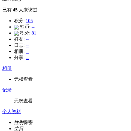
已有
45
人来访过
积分:
105
52币:
--
积分:
81
好友:
--
日志:
--
相册:
--
分享:
--
相册
无权查看
记录
无权查看
个人资料
性别
保密
生日