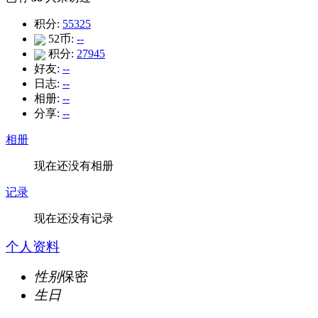
积分:
55325
52币:
--
积分:
27945
好友:
--
日志:
--
相册:
--
分享:
--
相册
现在还没有相册
记录
现在还没有记录
个人资料
性别
保密
生日