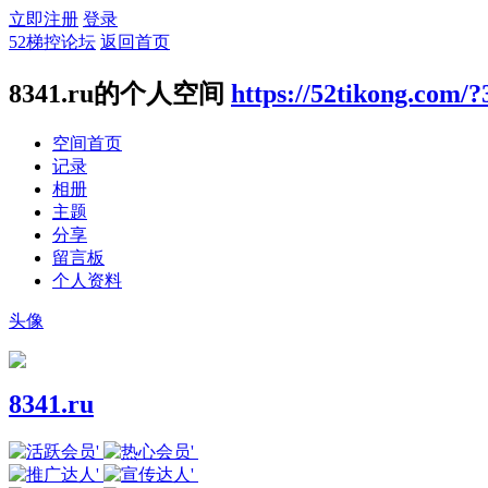
立即注册
登录
52梯控论坛
返回首页
8341.ru的个人空间
https://52tikong.com/
空间首页
记录
相册
主题
分享
留言板
个人资料
头像
8341.ru