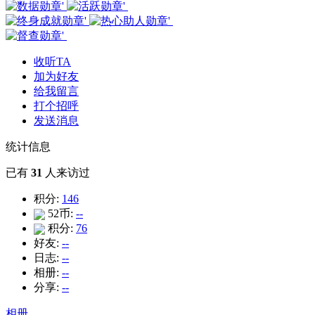
收听TA
加为好友
给我留言
打个招呼
发送消息
统计信息
已有
31
人来访过
积分:
146
52币:
--
积分:
76
好友:
--
日志:
--
相册:
--
分享:
--
相册