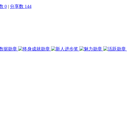
 0
|
分享数 144