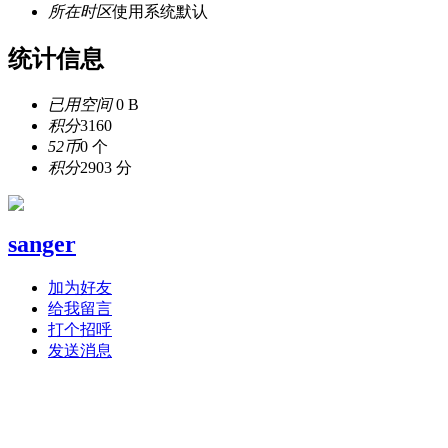
所在时区
使用系统默认
统计信息
已用空间
0 B
积分
3160
52币
0 个
积分
2903 分
sanger
加为好友
给我留言
打个招呼
发送消息