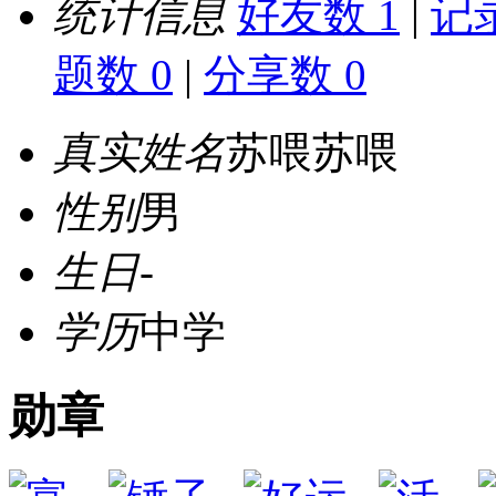
统计信息
好友数 1
|
记录
题数 0
|
分享数 0
真实姓名
苏喂苏喂
性别
男
生日
-
学历
中学
勋章