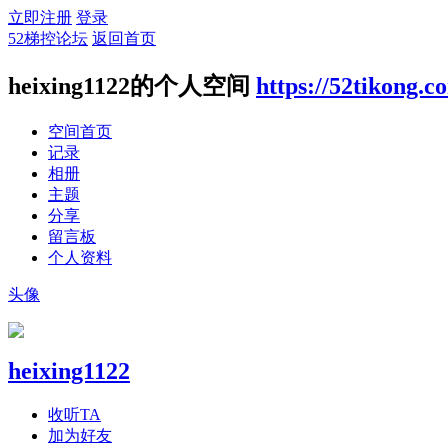
立即注册
登录
52梯控论坛
返回首页
heixing1122的个人空间
https://52tikong.
空间首页
记录
相册
主题
分享
留言板
个人资料
头像
heixing1122
收听TA
加为好友