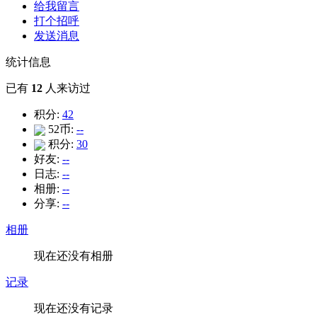
给我留言
打个招呼
发送消息
统计信息
已有
12
人来访过
积分:
42
52币:
--
积分:
30
好友:
--
日志:
--
相册:
--
分享:
--
相册
现在还没有相册
记录
现在还没有记录