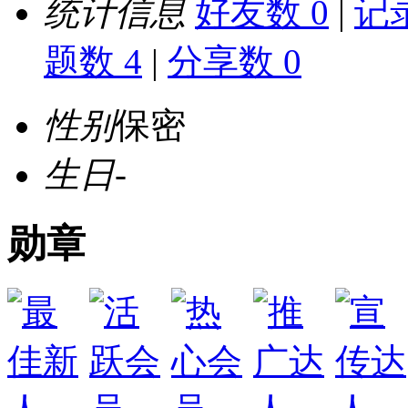
统计信息
好友数 0
|
记录
题数 4
|
分享数 0
性别
保密
生日
-
勋章