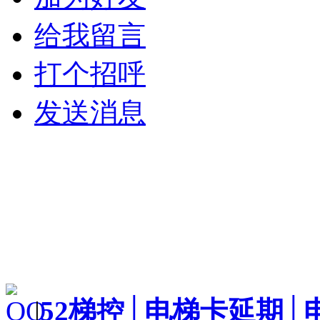
给我留言
打个招呼
发送消息
|
52梯控│电梯卡延期│