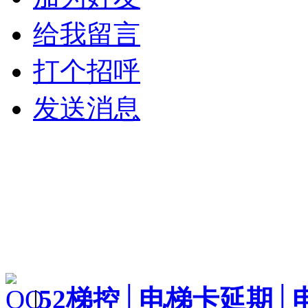
给我留言
打个招呼
发送消息
|
52梯控│电梯卡延期│