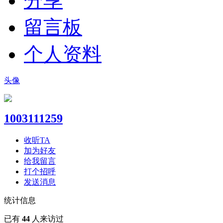
分享
留言板
个人资料
头像
1003111259
收听TA
加为好友
给我留言
打个招呼
发送消息
统计信息
已有
44
人来访过