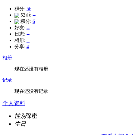
积分:
56
52币:
--
积分:
6
好友:
--
日志:
--
相册:
--
分享:
4
相册
现在还没有相册
记录
现在还没有记录
个人资料
性别
保密
生日