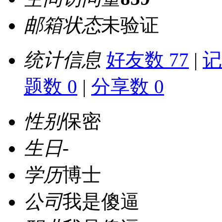
邮箱状态
未验证
统计信息
好友数 77
|
记
题数 0
|
分享数 0
性别
保密
生日
-
学历
博士
公司
我是傻逼