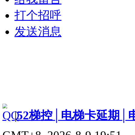
打个招呼
发送消息
|
52梯控│电梯卡延期│