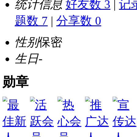
统计信息
好友数 3
|
记录
题数 7
|
分享数 0
性别
保密
生日
-
勋章