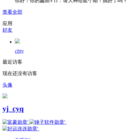
你好！你的鑫阳V11：请大神给延个期！搞好了吗？
查看全部
应用
好友
cfrty
最近访客
现在还没有访客
头像
yj_cyq