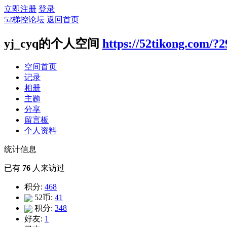
立即注册
登录
52梯控论坛
返回首页
yj_cyq的个人空间
https://52tikong.com/?
空间首页
记录
相册
主题
分享
留言板
个人资料
统计信息
已有
76
人来访过
积分:
468
52币:
41
积分:
348
好友:
1