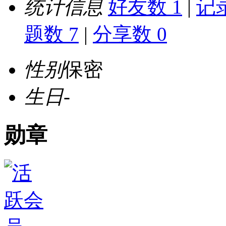
统计信息
好友数 1
|
记录
题数 7
|
分享数 0
性别
保密
生日
-
勋章