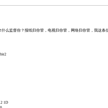
人民拿什么监督你？报纸归你管，电视归你管，网络归你管，我这
bir2
12 1D
00