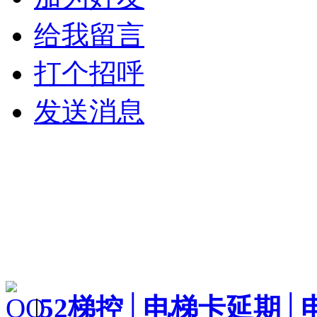
给我留言
打个招呼
发送消息
|
52梯控│电梯卡延期│