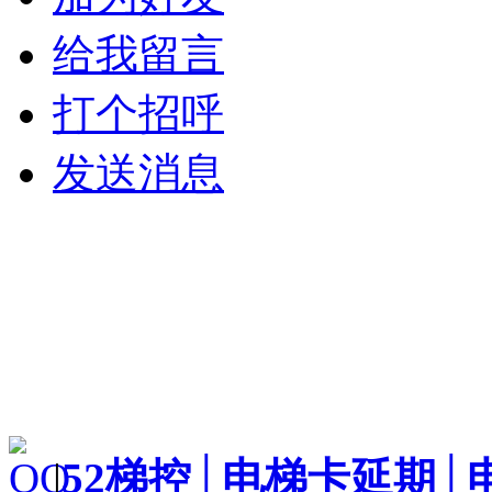
给我留言
打个招呼
发送消息
|
52梯控│电梯卡延期│