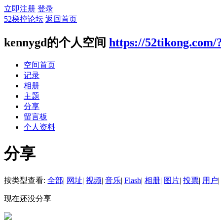
立即注册
登录
52梯控论坛
返回首页
kennygd的个人空间
https://52tikong.com/
空间首页
记录
相册
主题
分享
留言板
个人资料
分享
按类型查看:
全部
|
网址
|
视频
|
音乐
|
Flash
|
相册
|
图片
|
投票
|
用户
|
现在还没分享