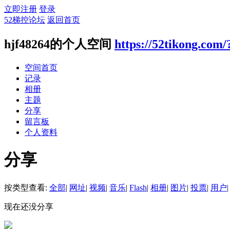
立即注册
登录
52梯控论坛
返回首页
hjf48264的个人空间
https://52tikong.com
空间首页
记录
相册
主题
分享
留言板
个人资料
分享
按类型查看:
全部
|
网址
|
视频
|
音乐
|
Flash
|
相册
|
图片
|
投票
|
用户
|
现在还没分享