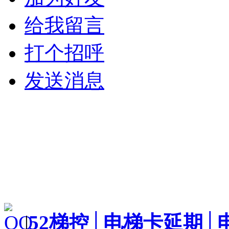
给我留言
打个招呼
发送消息
|
52梯控│电梯卡延期│