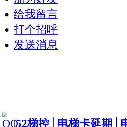
给我留言
打个招呼
发送消息
|
52梯控│电梯卡延期│