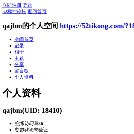
立即注册
登录
52梯控论坛
返回首页
qajbm的个人空间
https://52tikong.com/?1
空间首页
记录
相册
主题
分享
留言板
个人资料
个人资料
qajbm
(UID: 18410)
空间访问量
36
邮箱状态
未验证