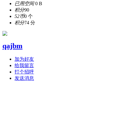
已用空间
0 B
积分
90
52币
0 个
积分
74 分
qajbm
加为好友
给我留言
打个招呼
发送消息