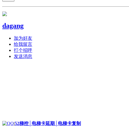
dagang
加为好友
给我留言
打个招呼
发送消息
|
52梯控│电梯卡延期│电梯卡复制