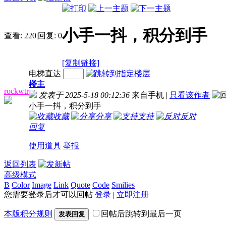
小手一抖，积分到手
查看:
220
|
回复:
0
[复制链接]
电梯直达
楼主
rockwtr
发表于 2025-5-18 00:12:36
来自手机
|
只看该作者
小手一抖，积分到手
收藏
分享
支持
反对
回复
使用道具
举报
返回列表
高级模式
B
Color
Image
Link
Quote
Code
Smilies
您需要登录后才可以回帖
登录
|
立即注册
本版积分规则
回帖后跳转到最后一页
发表回复