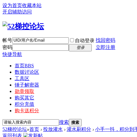
设为首页
收藏本站
开启辅助访问
帐号
找回密码
自动登录
密码
立即注册
登录
快捷导航
首页
BBS
数据讨论区
工具区
锤子解密器
勋章领取
购买其它
积分充值
购卡送积分
搜索
搜索
52梯控论坛
»
首页
›
投放灌水
›
灌水刷积分
›
小手一抖，积分到
返回列表