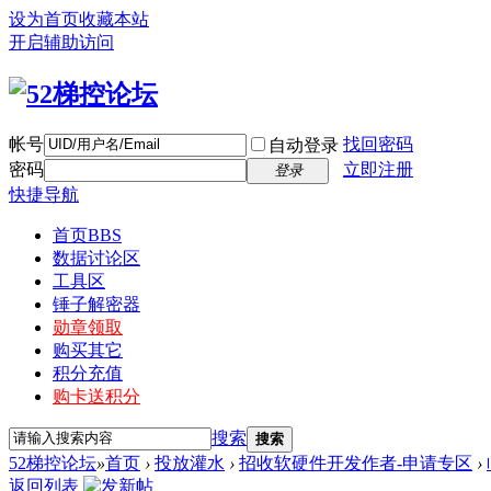
设为首页
收藏本站
开启辅助访问
帐号
找回密码
自动登录
密码
立即注册
登录
快捷导航
首页
BBS
数据讨论区
工具区
锤子解密器
勋章领取
购买其它
积分充值
购卡送积分
搜索
搜索
52梯控论坛
»
首页
›
投放灌水
›
招收软硬件开发作者-申请专区
›
返回列表