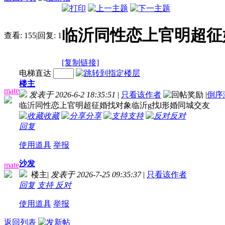
临沂同性恋上官明超征
查看:
155
|
回复:
1
[复制链接]
电梯直达
楼主
mate
发表于 2026-6-2 18:35:51
|
只看该作者
|
倒序
临沂同性恋上官明超征婚找对象临沂g找l形婚同城交友
收藏
分享
支持
反对
回复
使用道具
举报
沙发
mate
楼主
|
发表于 2026-7-25 09:35:37
|
只看该作者
回复
支持
反对
使用道具
举报
返回列表