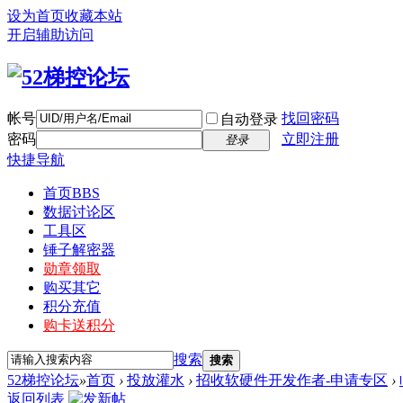
设为首页
收藏本站
开启辅助访问
帐号
找回密码
自动登录
密码
立即注册
登录
快捷导航
首页
BBS
数据讨论区
工具区
锤子解密器
勋章领取
购买其它
积分充值
购卡送积分
搜索
搜索
52梯控论坛
»
首页
›
投放灌水
›
招收软硬件开发作者-申请专区
›
返回列表