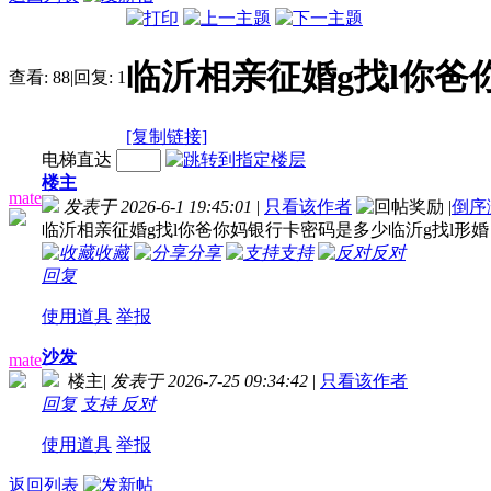
临沂相亲征婚g找l你爸
查看:
88
|
回复:
1
[复制链接]
电梯直达
楼主
mate
发表于 2026-6-1 19:45:01
|
只看该作者
|
倒序
临沂相亲征婚g找l你爸你妈银行卡密码是多少临沂g找l形婚
收藏
分享
支持
反对
回复
使用道具
举报
沙发
mate
楼主
|
发表于 2026-7-25 09:34:42
|
只看该作者
回复
支持
反对
使用道具
举报
返回列表