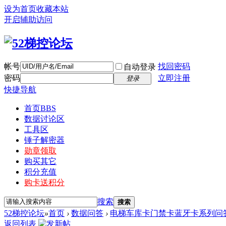
设为首页
收藏本站
开启辅助访问
帐号
找回密码
自动登录
密码
立即注册
登录
快捷导航
首页
BBS
数据讨论区
工具区
锤子解密器
勋章领取
购买其它
积分充值
购卡送积分
搜索
搜索
52梯控论坛
»
首页
›
数据问答
›
电梯车库卡门禁卡蓝牙卡系列问
返回列表