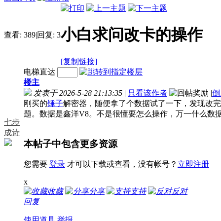
小白求问改卡的操作
查看:
389
|
回复:
3
[复制链接]
电梯直达
楼主
发表于 2026-5-28 21:13:35
|
只看该作者
|
倒
刚买的
锤子
解密器，随便拿了个数据试了一下，发现改完
题。数据是鑫洋V8。不是很懂要怎么操作，万一什么数
七步
成诗
本帖子中包含更多资源
您需要
登录
才可以下载或查看，没有帐号？
立即注册
x
收藏
分享
支持
反对
回复
使用道具
举报