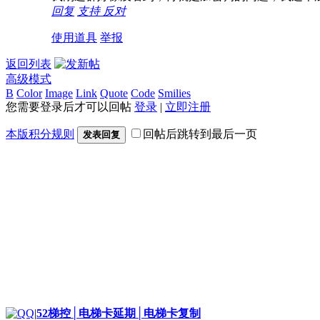
回复
支持
反对
使用道具
举报
返回列表
高级模式
B
Color
Image
Link
Quote
Code
Smilies
您需要登录后才可以回帖
登录
|
立即注册
本版积分规则
回帖后跳转到最后一页
发表回复
|
52梯控│电梯卡延期│电梯卡复制