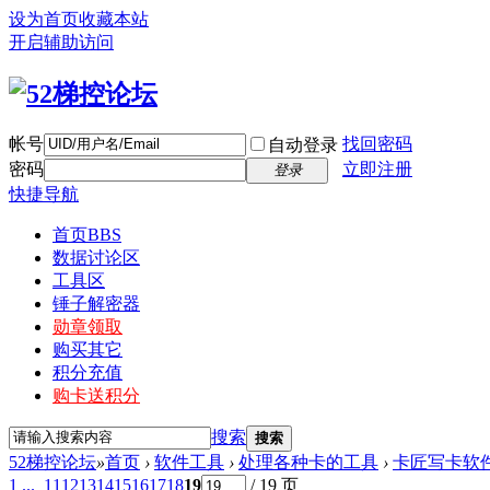
设为首页
收藏本站
开启辅助访问
帐号
找回密码
自动登录
密码
立即注册
登录
快捷导航
首页
BBS
数据讨论区
工具区
锤子解密器
勋章领取
购买其它
积分充值
购卡送积分
搜索
搜索
52梯控论坛
»
首页
›
软件工具
›
处理各种卡的工具
›
卡匠写卡软
1 ...
11
12
13
14
15
16
17
18
19
/ 19 页