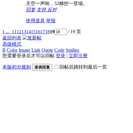
天空一声响，52梯控一登场。
回复
支持
反对
使用道具
举报
1 ...
11
12
13
14
15
16
17
18
19
/ 19 页
返回列表
高级模式
B
Color
Image
Link
Quote
Code
Smilies
您需要登录后才可以回帖
登录
|
立即注册
本版积分规则
回帖后跳转到最后一页
发表回复