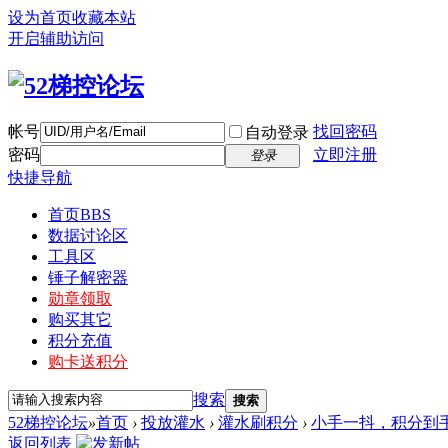
设为首页
收藏本站
开启辅助访问
帐号
找回密码
自动登录
密码
立即注册
登录
快捷导航
首页
BBS
数据讨论区
工具区
锤子解密器
勋章领取
购买其它
积分充值
购卡送积分
搜索
搜索
52梯控论坛
»
首页
›
投放灌水
›
灌水刷积分
›
小手一抖，积分到
返回列表