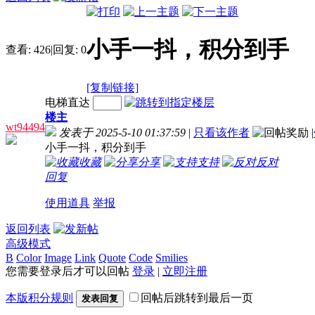
小手一抖，积分到手
查看:
426
|
回复:
0
[复制链接]
电梯直达
楼主
wt94494
发表于 2025-5-10 01:37:59
|
只看该作者
|
小手一抖，积分到手
收藏
分享
支持
反对
回复
使用道具
举报
返回列表
高级模式
B
Color
Image
Link
Quote
Code
Smilies
您需要登录后才可以回帖
登录
|
立即注册
本版积分规则
回帖后跳转到最后一页
发表回复