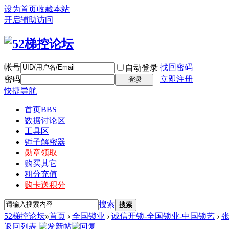
设为首页
收藏本站
开启辅助访问
帐号
找回密码
自动登录
密码
立即注册
登录
快捷导航
首页
BBS
数据讨论区
工具区
锤子解密器
勋章领取
购买其它
积分充值
购卡送积分
搜索
搜索
52梯控论坛
»
首页
›
全国锁业
›
诚信开锁-全国锁业-中国锁艺
›
返回列表