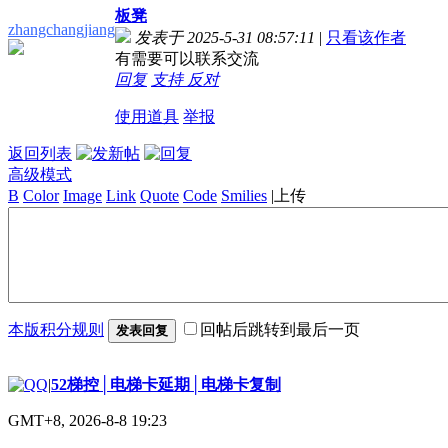
板凳
zhangchangjiang
发表于 2025-5-31 08:57:11
|
只看该作者
有需要可以联系交流
回复
支持
反对
使用道具
举报
返回列表
高级模式
B
Color
Image
Link
Quote
Code
Smilies
|
上传
本版积分规则
回帖后跳转到最后一页
发表回复
|
52梯控│电梯卡延期│电梯卡复制
GMT+8, 2026-8-8 19:23