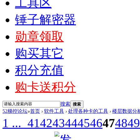
工具区
锤子解密器
勋章领取
购买其它
积分充值
购卡送积分
搜索
搜索
52梯控论坛
»
首页
›
软件工具
›
处理各种卡的工具
›
楼层数据分
1 ...
41
42
43
44
45
46
47
48
49