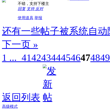
不错，支持下楼主
回复
支持
反对
使用道具
举报
还有一些帖子被系统自动
下一页 »
1 ...
41
42
43
44
45
46
47
48
49
返回列表
高级模式