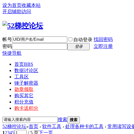
设为首页
收藏本站
开启辅助访问
帐号
找回密码
自动登录
密码
立即注册
登录
快捷导航
首页
BBS
数据讨论区
工具区
锤子解密器
勋章领取
购买其它
积分充值
购卡送积分
搜索
搜索
52梯控论坛
»
首页
›
软件工具
›
处理各种卡的工具
›
常用读写设
1
2
3
4
5
/ 5 页
下一页