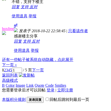
不错，支持下楼主
回复
支持
反对
使用道具
举报
#
9
boxfree
发表于 2018-10-22 22:58:45
|
只看该作者
感谢楼主分享
回复
支持
反对
使用道具
举报
还有一些帖子被系统自动隐藏，点此展开
下一页 »
1
2
3
4
5
/ 5 页
下一页
返回列表
高级模式
B
Color
Image
Link
Quote
Code
Smilies
您需要登录后才可以回帖
登录
|
立即注册
本版积分规则
回帖后跳转到最后一页
发表回复