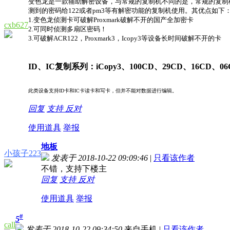
变色龙是一款辅助解密设备，与常规的复制机不同的是，常规的复制
测到的密码给122或者pm3等有解密功能的复制机使用。
其优点如下
1.变色龙侦测卡可破解Proxmark破解不开的国产全加密卡
cxb627
2.可同时侦测多扇区密码！
3.可破解ACR122，Proxmark3，Icopy3等设备长时间破解不开的卡
ID、IC复制系列：iCopy3、100CD、29CD、16CD、0
此类设备支持ID卡和IC卡读卡和写卡，但并不能对数据进行编辑。
回复
支持
反对
使用道具
举报
地板
小孩子223
发表于 2018-10-22 09:09:46
|
只看该作者
不错，支持下楼主
回复
支持
反对
使用道具
举报
#
5
call
发表于 2018-10-22 09:34:50
来自手机
|
只看该作者