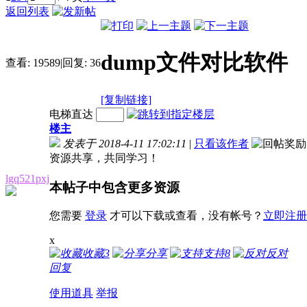
返回列表
dump文件对比软件
查看:
19589
|
回复:
36
[复制链接]
电梯直达
楼主
发表于 2018-4-11 17:02:11
|
只看该作者
资源共享，共同学习！
lgq521pxj
本帖子中包含更多资源
您需要
登录
才可以下载或查看，没有帐号？
立即注册
x
收藏
3
分享
支持
8
反对
回复
使用道具
举报