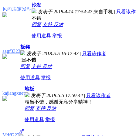
沙发
风向决定发型
发表于 2018-4-14 17:54:47
来自手机
|
只看该作
不错
回复
支持
反对
使用道具
举报
板凳
aagf3323
发表于 2018-5-5 16:17:43
|
只看该作者
:lol
不错
回复
支持
反对
使用道具
举报
地板
kajiangxuet
发表于 2018-5-5 17:59:44
|
只看该作者
相当不错，感谢无私分享精神！
回复
支持
反对
使用道具
举报
#
5
Mdff222