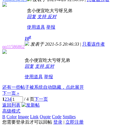
贪小便宜吃大亏呀兄弟
回复
支持
反对
使用道具
举报
#
10
发表于 2021-5-5 20:46:33
|
只看该作者
qq11586862
贪小便宜吃大亏呀兄弟
回复
支持
反对
使用道具
举报
还有一些帖子被系统自动隐藏，点此展开
下一页 »
1
2
3
4
/ 4 页
下一页
返回列表
高级模式
B
Color
Image
Link
Quote
Code
Smilies
您需要登录后才可以回帖
登录
|
立即注册