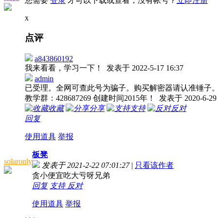
您需要
登录
才可以下载或查看，没有帐号？
立即注册
x
点评
a843860192
我来看看，学习一下！
发表于 2022-5-17 16:37
admin
已受理。全网可查此号为骗子。购买解密器请认准锤子。
教学群：428687269 创建时间2015年！
发表于 2020-6-29 
收藏
分享
支持
反对
回复
使用道具
举报
板凳
solaronly
发表于 2021-2-22 07:01:27
|
只看该作者
贪小便宜吃大亏呀兄弟
回复
支持
反对
使用道具
举报