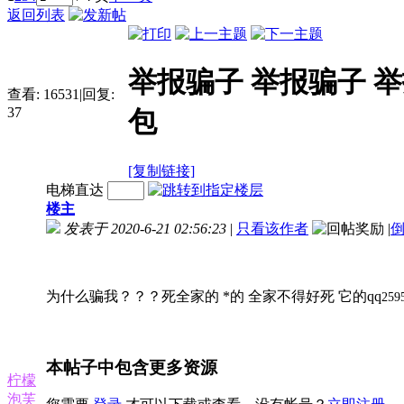
返回列表
举报骗子 举报骗子 
查看:
16531
|
回复:
37
包
[复制链接]
电梯直达
楼主
发表于 2020-6-21 02:56:23
|
只看该作者
|
为什么骗我？？？死全家的 *的 全家不得好死 它的qq
25
本帖子中包含更多资源
柠檬
泡芙