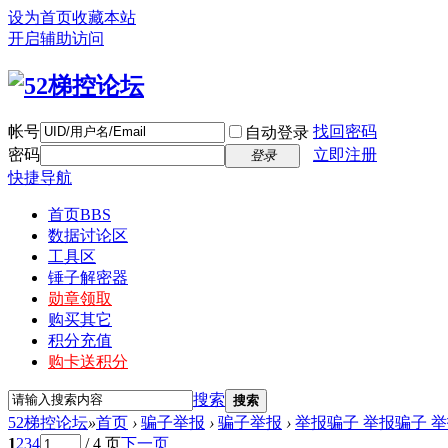
设为首页
收藏本站
开启辅助访问
帐号
找回密码
自动登录
密码
立即注册
登录
快捷导航
首页
BBS
数据讨论区
工具区
锤子解密器
勋章领取
购买其它
积分充值
购卡送积分
搜索
搜索
52梯控论坛
»
首页
›
骗子举报
›
骗子举报
›
举报骗子 举报骗子 举
1
2
3
4
/ 4 页
下一页