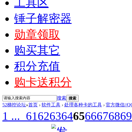
工具区
锤子解密器
勋章领取
购买其它
积分充值
购卡送积分
搜索
搜索
52梯控论坛
»
首页
›
软件工具
›
处理各种卡的工具
›
官方微信//Q
1 ...
61
62
63
64
65
66
67
68
69