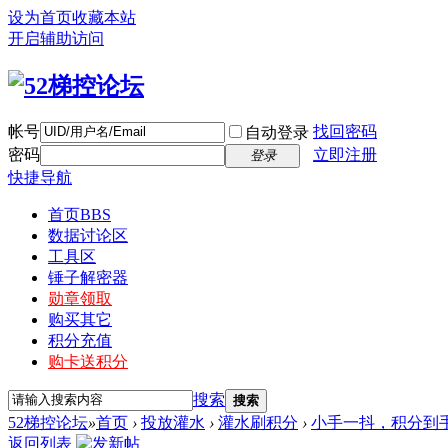
设为首页
收藏本站
开启辅助访问
帐号
找回密码
自动登录
密码
立即注册
登录
快捷导航
首页
BBS
数据讨论区
工具区
锤子解密器
勋章领取
购买其它
积分充值
购卡送积分
搜索
搜索
52梯控论坛
»
首页
›
投放灌水
›
灌水刷积分
›
小手一抖，积分到
返回列表