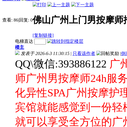
佛山广州上门男按摩师
查看:
86
|
回复:
0
[复制链接]
电梯直达
楼主
发表于 2026-6-3 11:30:15
|
只看该作者
|
倒
QQ\微信:393886122
广
师广州男按摩师24h服
化异性SPA广州按摩护
宾馆就能感觉到一份轻
就可以享受全方位的广