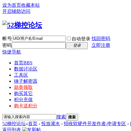
设为首页
收藏本站
开启辅助访问
帐号
找回密码
自动登录
密码
立即注册
登录
快捷导航
首页
BBS
数据讨论区
工具区
锤子解密器
勋章领取
购买其它
积分充值
购卡送积分
搜索
搜索
52梯控论坛
»
首页
›
投放灌水
›
招收软硬件开发作者-申请专区
›
返回列表