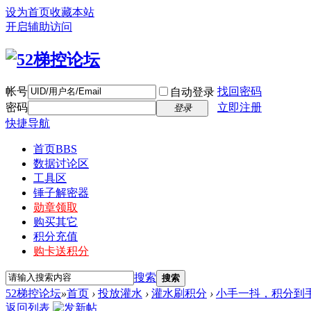
设为首页
收藏本站
开启辅助访问
帐号
找回密码
自动登录
密码
立即注册
登录
快捷导航
首页
BBS
数据讨论区
工具区
锤子解密器
勋章领取
购买其它
积分充值
购卡送积分
搜索
搜索
52梯控论坛
»
首页
›
投放灌水
›
灌水刷积分
›
小手一抖，积分到
返回列表